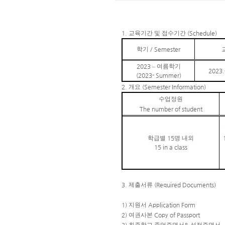
1.
교육기간 및 접수기간
(Schedule)
학기
/ Semester
2023
–
여름학기
2023.
(2023- Summer)
2.
개요
(Semester Information)
수업정원
The number of student
학급별
15
명 내외
15 in a class
3.
제출서류
(Required Documents)
1)
지원서
Application Form
2)
여권사본
Copy of Passport