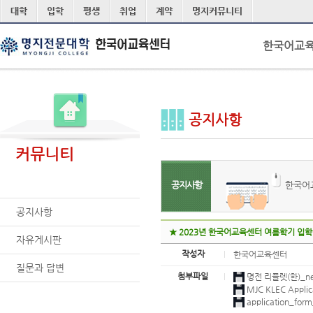
본문 바로가기
대학
입학
평생
취업
계약
명지커뮤니티
한국어교
공지사항
커뮤니티
공지사항
한국어
공지사항
★ 2023년 한국어교육센터 여름학기 입학
자유게시판
작성자
한국어교육센터
질문과 답변
첨부파일
명전 리플렛(한)_ne
MJC KLEC Appli
application_f