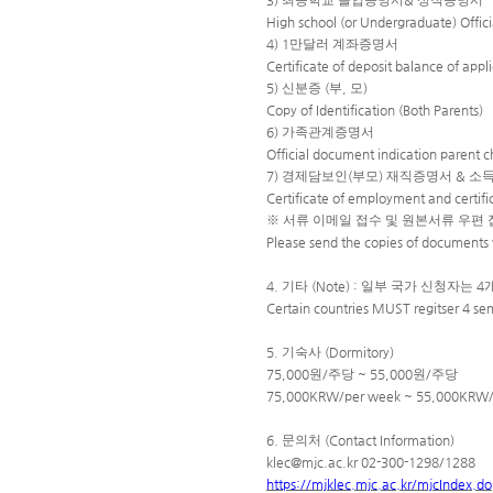
3)
최종학교 졸업증명서
&
성적증명서
High school (or Undergraduate) Officia
4) 1
만달러 계좌증명서
Certificate of deposit balance of app
5)
신분증
(
부
,
모
)
Copy of Identification (Both Parents)
6)
가족관계증명서
Official document indication parent ch
7)
경제담보인
(
부모
)
재직증명서
&
소
Certificate of employment and certific
※
서류 이메일 접수 및 원본서류 우편 
Please send the copies of documents v
4.
기타
(Note) :
일부 국가 신청자는
4
Certain countries MUST regitser 4 se
5.
기숙사
(Dormitory)
75,000
원
/
주당
~ 55,000
원
/
주당
75,000KRW/per week ~ 55,000KRW/
6.
문의처
(Contact Information)
klec@mjc.ac.kr 02-300-1298/1288
https://mjklec.mjc.ac.kr/mjcIndex.do