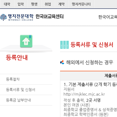
본문 바로가기
대학
입학
평생
취업
계약
명지커뮤니티
한국어교
등록서류 및 신청서
등록안내
해외에서 신청하는 경우
제출서
등록절차
1. 기본 제출서류 (2개 학기 등
지원서
등록서류 및 신청서
http://mjklec.mjc.ac.kr
등록금 납부안내
작성 후 출력,
2곳 서명
본인 여권 (사본)
최종학교 졸업증명서 & 성적증명서
최종학교 학력인증서 (원본)