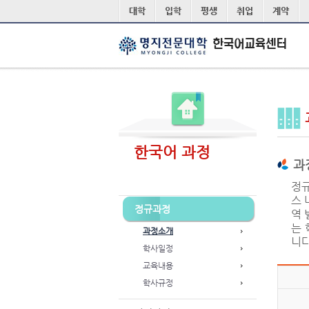
본문 바로가기
대학
입학
평생
취업
계약
한국어 과정
과
정규
스 
정규과정
역 
는 
과정소개
니다
학사일정
교육내용
학사규정