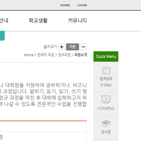
HOME
LOGIN
안내
학교생활
커뮤니티
글자크기
Home >
한국어 과정
>
정규과정
>
과정소개
Quick Menu
원격강좌
나 대학원을 지원하여 공부하거나, 비즈니
E-class
과정입니다. 말하기, 듣기, 읽기, 쓰기 영
 정규 과정을 마친 후 대학에 입학하고자 하
해 나갈 수 있도록 전문적인 수업을 진행합
I-CAMPUS
도서관
정