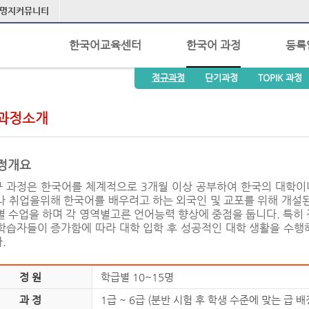
명지커뮤니티
한국어교육센터
한국어 과정
등록
정규과정
단기과정
TOPIK 과정
과정소개
정개요
 과정은 한국어를 체계적으로 3개월 이상 공부하여 한국의 대학이
나 취업을위해 한국어를 배우려고 하는 외국인 및 교포를 위해 개설된 
별 수업을 하며 각 영역별고른 언어능력 향상에 중점을 둡니다. 특히
학습자들이 증가함에 따라 대학 입학 후 성공적인 대학 생활을 수행
.
정 원
학급별 10~15명
과 정
1급 ~ 6급 (분반 시험 후 학생 수준에 맞는 급 배