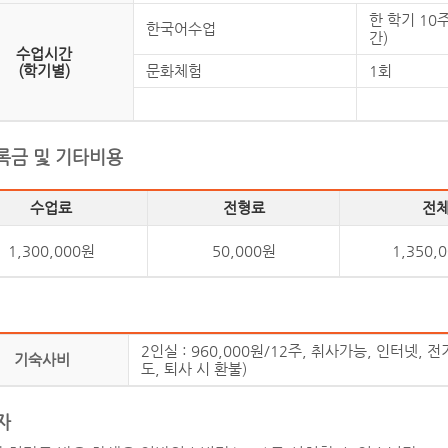
한 학기 10주
한국어수업
간)
수업시간
(학기별)
문화체험
1회
록금 및 기타비용
수업료
전형료
전
1,300,000원
50,000원
1,350,
2인실 : 960,000원/12주, 취사가능, 인터넷, 전
기숙사비
도, 퇴사 시 환불)
자