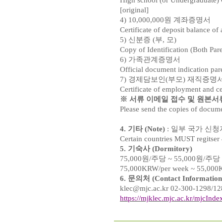
High school (or Undergraduate) Of
[original]
4) 10,000,000원
계좌증명서
Certificate of deposit balance 
5)
신분증
(
부
,
모
)
Copy of Identification (Both Par
6)
가족관계증명서
Official document indication pare
7)
경제담보인
(
부모
)
재직증명
Certificate of employment and cer
※
서류 이메일 접수 및 원본서
Please send the copies of docume
4.
기타
(Note)
:
일부 국가 신
Certain countries MUST regitser 
5.
기숙사
(Dormitory)
75,000
원
/
주당
~ 55,000
원
/
주당
75,000KRW/per week ~ 55,000
6.
문의처
(Contact Information
klec@mjc.ac.kr 02-300-1298/12
https://mjklec.mjc.ac.kr/mjcInde