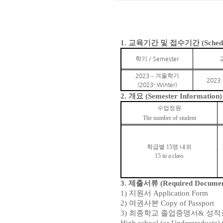
1.
교육기간 및 접수기간
(Sched
학기
/ Semester
2023
–
겨울학기
2023.
(2023- Winter)
2.
개요
(Semester Information)
수업정원
The number of student
학급별
15
명 내외
15 in a class
3.
제출서류
(Required Documen
1)
지원서
Application Form
2)
여권사본
Copy of Passport
3)
최종학교 졸업증명서
&
성적