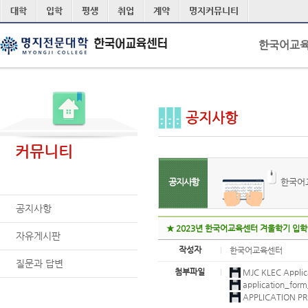
본문 바로가기
대학
입학
평생
취업
계약
명지커뮤니티
한국어교
공지사항
커뮤니티
공지사항
한국어
공지사항
★ 2023년 한국어교육센터 겨울학기 입학
자유게시판
작성자
한국어교육센터
질문과 답변
첨부파일
MJC KLEC Appli
application_
APPLICATION P